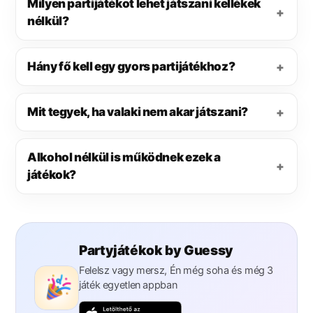
Milyen partijátékot lehet játszani kellékek
nélkül?
Hány fő kell egy gyors partijátékhoz?
Mit tegyek, ha valaki nem akar játszani?
Alkohol nélkül is működnek ezek a
játékok?
Partyjátékok by Guessy
Felelsz vagy mersz, Én még soha és még 3
játék egyetlen appban