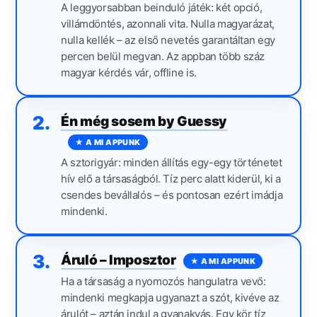
A leggyorsabban beinduló játék: két opció,
villámdöntés, azonnali vita. Nulla magyarázat,
nulla kellék – az első nevetés garantáltan egy
percen belül megvan. Az appban több száz
magyar kérdés vár, offline is.
2
.
Én még sosem by Guessy
★ A MI APPUNK
A sztorigyár: minden állítás egy-egy történetet
hív elő a társaságból. Tíz perc alatt kiderül, ki a
csendes bevállalós – és pontosan ezért imádja
mindenki.
3
.
Áruló – Imposztor
★ A MI APPUNK
Ha a társaság a nyomozós hangulatra vevő:
mindenki megkapja ugyanazt a szót, kivéve az
árulót – aztán indul a gyanakvás. Egy kör tíz