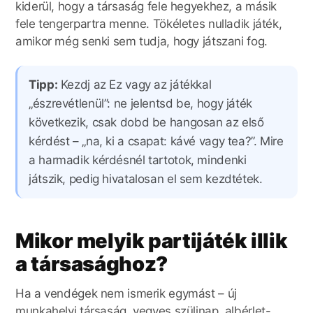
kiderül, hogy a társaság fele hegyekhez, a másik
fele tengerpartra menne. Tökéletes nulladik játék,
amikor még senki sem tudja, hogy játszani fog.
Tipp:
Kezdj az Ez vagy az játékkal
„észrevétlenül”: ne jelentsd be, hogy játék
következik, csak dobd be hangosan az első
kérdést – „na, ki a csapat: kávé vagy tea?”. Mire
a harmadik kérdésnél tartotok, mindenki
játszik, pedig hivatalosan el sem kezdtétek.
Mikor melyik partijáték illik
a társasághoz?
Ha a vendégek nem ismerik egymást – új
munkahelyi társaság, vegyes szülinap, albérlet-