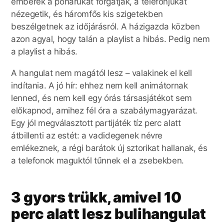
emberek a poharukat forgatják, a telefonjukat
nézegetik, és háromfős kis szigetekben
beszélgetnek az időjárásról. A házigazda közben
azon agyal, hogy talán a playlist a hibás. Pedig nem
a playlist a hibás.
A hangulat nem magától lesz – valakinek el kell
indítania. A jó hír: ehhez nem kell animátornak
lenned, és nem kell egy órás társasjátékot sem
előkapnod, amihez fél óra a szabálymagyarázat.
Egy jól megválasztott partijáték tíz perc alatt
átbillenti az estét: a vadidegenek névre
emlékeznek, a régi barátok új sztorikat hallanak, és
a telefonok maguktól tűnnek el a zsebekben.
3 gyors trükk, amivel 10
perc alatt lesz bulihangulat