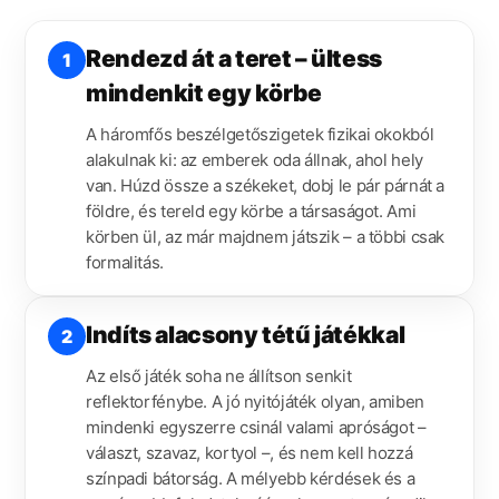
Rendezd át a teret – ültess
1
mindenkit egy körbe
A háromfős beszélgetőszigetek fizikai okokból
alakulnak ki: az emberek oda állnak, ahol hely
van. Húzd össze a székeket, dobj le pár párnát a
földre, és tereld egy körbe a társaságot. Ami
körben ül, az már majdnem játszik – a többi csak
formalitás.
Indíts alacsony tétű játékkal
2
Az első játék soha ne állítson senkit
reflektorfénybe. A jó nyitójáték olyan, amiben
mindenki egyszerre csinál valami apróságot –
választ, szavaz, kortyol –, és nem kell hozzá
színpadi bátorság. A mélyebb kérdések és a