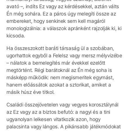
avató –, indíts Ez vagy az kérdésekkel, aztán válts
Én még sohára. Ez a páros úgy melegíti össze az
embereket, hogy senkinek sem kell magáról
monologizálnia: a válaszok apránként rajzolják ki, ki
kicsoda.
Ha összeszokott baráti társaság ül a szobában,
ugorhattok egyből a Felelsz vagy mersz mélyvizébe
– nálatok a bemelegítés már évekkel ezelőtt
megtörtént. Régi barátoknál az Én még soha is
másképp működik: nem megismeritek egymást,
hanem előássátok azokat a sztorikat, amiket a
másik húsz éve titkol.
Családi összejövetelen vagy vegyes korosztálynál
az Ez vagy az a biztos befutó: a nagyi és a tini
ugyanolyan lelkesen vitatkozik azon, hogy
palacsinta vagy lángos. A pikánsabb játékmódokat