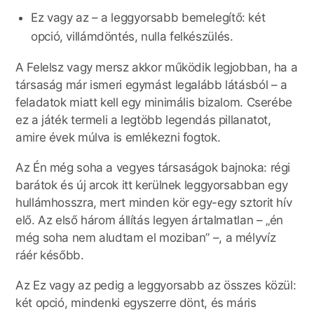
Ez vagy az – a leggyorsabb bemelegítő: két
opció, villámdöntés, nulla felkészülés.
A Felelsz vagy mersz akkor működik legjobban, ha a
társaság már ismeri egymást legalább látásból – a
feladatok miatt kell egy minimális bizalom. Cserébe
ez a játék termeli a legtöbb legendás pillanatot,
amire évek múlva is emlékezni fogtok.
Az Én még soha a vegyes társaságok bajnoka: régi
barátok és új arcok itt kerülnek leggyorsabban egy
hullámhosszra, mert minden kör egy-egy sztorit hív
elő. Az első három állítás legyen ártalmatlan – „én
még soha nem aludtam el moziban” –, a mélyvíz
ráér később.
Az Ez vagy az pedig a leggyorsabb az összes közül:
két opció, mindenki egyszerre dönt, és máris