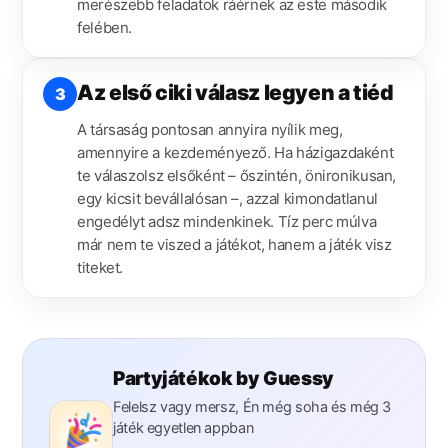
merészebb feladatok ráérnek az este második
felében.
Az első ciki válasz legyen a tiéd
3
A társaság pontosan annyira nyílik meg,
amennyire a kezdeményező. Ha házigazdaként
te válaszolsz elsőként – őszintén, önironikusan,
egy kicsit bevállalósan –, azzal kimondatlanul
engedélyt adsz mindenkinek. Tíz perc múlva
már nem te viszed a játékot, hanem a játék visz
titeket.
Partyjátékok by Guessy
Felelsz vagy mersz, Én még soha és még 3
játék egyetlen appban