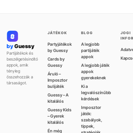
JÁTÉKOK
BLOG
JOGI
INFO
Partyjátékok
A legjobb
by
Guessy
Adatv
by Guessy
partijáték
Partijátékok és
appok
Kapcs
Cards by
beszélgetésindító
appok, amik
Guessy
A legjobb játék
tényleg
appok
Áruló –
összehozzák a
gyerekeknek
Imposztor
társaságot.
bulijáték
Ki a
legvalószínűbb
Guessy – A
kérdések
kitalálós
Imposztor
Guessy Kids
játék:
– Gyerek
szabályok,
kitalálós
tippek,
Én még
stratégiák