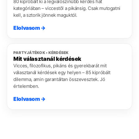
80 kipróbált ki a legvalószínűbb kérdés hat
kategóriában – viccestől a pikánsig. Csak mutogatni
kell, a sztorik jönnek maguktól.
Elolvasom
→
PARTYJÁTÉKOK • KÉRDÉSEK
Mit választanál kérdések
Vicces, filozofikus, pikáns és gyerekbarát mit
választanál kérdések egy helyen – 85 kipróbált
dilemma, amin garantáltan összevesztek. Jó
értelemben.
Elolvasom
→