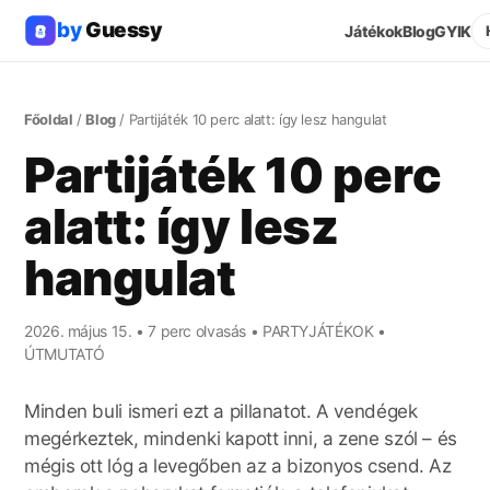
by
Guessy
Játékok
Blog
GYIK
Főoldal
/
Blog
/
Partijáték 10 perc alatt: így lesz hangulat
Partijáték 10 perc
alatt: így lesz
hangulat
2026. május 15.
•
7
perc olvasás
•
PARTYJÁTÉKOK •
ÚTMUTATÓ
Minden buli ismeri ezt a pillanatot. A vendégek
megérkeztek, mindenki kapott inni, a zene szól – és
mégis ott lóg a levegőben az a bizonyos csend. Az