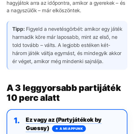
hagyjátok arra az időpontra, amikor a gyerekek – és
a nagyszülők – már elköszöntek.
Tipp:
Figyeld a nevetésgörbét: amikor egy játék
harmadik köre már laposabb, mint az első, ne
told tovább – válts. A legjobb estéken két-
három játék váltja egymást, és mindegyik akkor
ér véget, amikor még mindenki sajnálja.
A 3 leggyorsabb partijáték
10 perc alatt
1
.
Ez vagy az (Partyjátékok by
Guessy)
★ A MI APPUNK