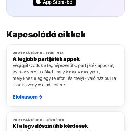
Kapcsolódó cikkek
PARTYJÁTÉKOK • TOPLISTA
A legjobb partijáték appok
Végigjátszottuk a legnépszerűbb partijáték appokat,
és rangsoroltuk őket: melyik megy magyarul,
melyikhez elég egy telefon, és melyik való házibulira,
randira vagy családi estére.
Elolvasom
→
PARTYJÁTÉKOK • KÉRDÉSEK
Ki a legvalószínűbb kérdések